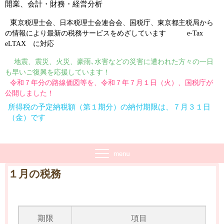
開業、会計・財務・経営分析
東
京税理士会
、
日本税理士会連合会
、
国税庁
、
東京都主税局
から
の情報により最新の税務サービスをめざしています
e-Tax
eLTAX
に対応
地震、震災、火災、豪雨､水害などの災害に遭われた方々の一日
も早いご復興を応援しています！
令和７年分の路線価図等を、令和７年７月１日（火）、国税庁が
公開しました！
所得税の予定納税額（第１期分）の納付期限は、７月３１日
（金）です
１月の税務
期限
項目