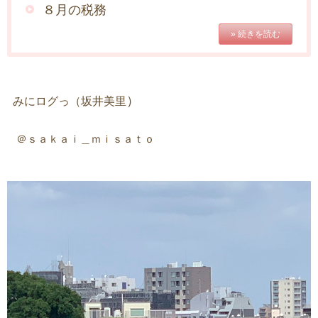
８月の税務
» 続きを読む
）
みにログっ（坂井美里
＠ｓａｋａｉ＿ｍｉｓａｔｏ