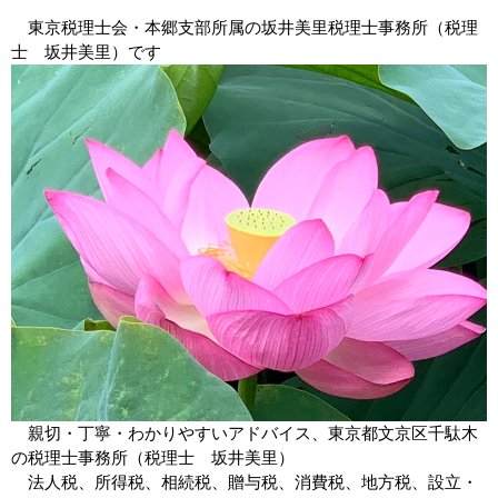
東京税理士会・本郷支部所属の
坂井美里
税
理士事務所（税理
士
坂井美里
）です
親切・丁寧・わかりやすいアドバイス、東京都
文京区
千駄木
の税理士事務所（税理士
坂井美里
）
法人税、所得税、相続税、贈与税、消費税、地方税、設立・