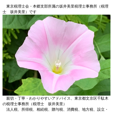
東京税理士会・本郷支部所属の
坂井美里
税
理士事務所（税理
士
坂井美里
）です
親切・丁寧・わかりやすいアドバイス、東京都
文京区
千駄木
の税理士事務所（税理士
坂井美里
）
法人税、所得税、相続税、贈与税、消費税、地方税、設立・