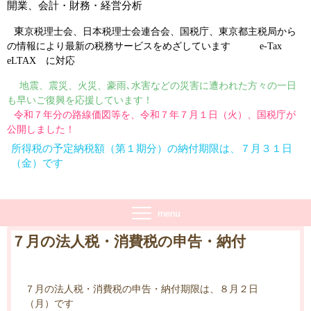
開業、会計・財務・経営分析
東
京税理士会
、
日本税理士会連合会
、
国税庁
、
東京都主税局
から
の情報により最新の税務サービスをめざしています
e-Tax
eLTAX
に対応
地震、震災、火災、豪雨､水害などの災害に遭われた方々の一日
も早いご復興を応援しています！
令和７年分の路線価図等を、令和７年７月１日（火）、国税庁が
公開しました！
所得税の予定納税額（第１期分）の納付期限は、７月３１日
（金）です
７月の法人税・消費税の申告・納付
７月の法人税・消費税の申告・納付期限は、８月２日
（月）です