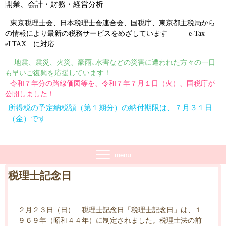
開業、会計・財務・経営分析
東
京税理士会
、
日本税理士会連合会
、
国税庁
、
東京都主税局
から
の情報により最新の税務サービスをめざしています
e-Tax
eLTAX
に対応
地震、震災、火災、豪雨､水害などの災害に遭われた方々の一日
も早いご復興を応援しています！
令和７年分の路線価図等を、令和７年７月１日（火）、国税庁が
公開しました！
所得税の予定納税額（第１期分）の納付期限は、７月３１日
（金）です
税理士記念日
２月２３日（日）…税理士記念日「税理士記念日」は、１
９６９年（昭和４４年）に制定されました。税理士法の前