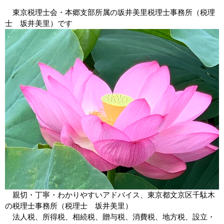
東京税理士会・本郷支部所属の
坂井美里
税
理士事務所（税理
士
坂井美里
）です
親切・丁寧・わかりやすいアドバイス、東京都
文京区
千駄木
の税理士事務所（税理士
坂井美里
）
法人税、所得税、相続税、贈与税、消費税、地方税、設立・